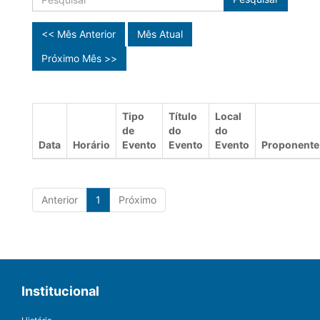
<< Mês Anterior
Mês Atual
Próximo Mês >>
Tipo
Título
Local
de
do
do
Data
Horário
Evento
Evento
Evento
Proponente
Anterior
1
Próximo
Institucional